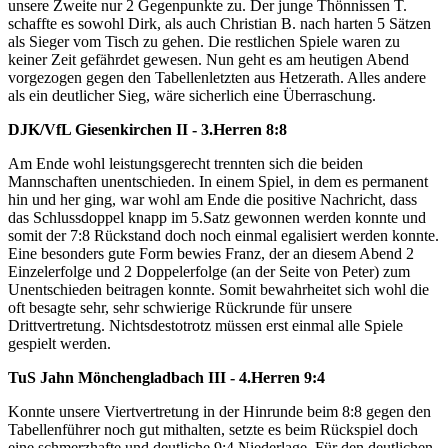
unsere Zweite nur 2 Gegenpunkte zu. Der junge Thönnissen T.
schaffte es sowohl Dirk, als auch Christian B. nach harten 5 Sätzen
als Sieger vom Tisch zu gehen. Die restlichen Spiele waren zu
keiner Zeit gefährdet gewesen. Nun geht es am heutigen Abend
vorgezogen gegen den Tabellenletzten aus Hetzerath. Alles andere
als ein deutlicher Sieg, wäre sicherlich eine Überraschung.
DJK/VfL Giesenkirchen II - 3.Herren 8:8
Am Ende wohl leistungsgerecht trennten sich die beiden
Mannschaften unentschieden. In einem Spiel, in dem es permanent
hin und her ging, war wohl am Ende die positive Nachricht, dass
das Schlussdoppel knapp im 5.Satz gewonnen werden konnte und
somit der 7:8 Rückstand doch noch einmal egalisiert werden konnte.
Eine besonders gute Form bewies Franz, der an diesem Abend 2
Einzelerfolge und 2 Doppelerfolge (an der Seite von Peter) zum
Unentschieden beitragen konnte. Somit bewahrheitet sich wohl die
oft besagte sehr, sehr schwierige Rückrunde für unsere
Drittvertretung. Nichtsdestotrotz müssen erst einmal alle Spiele
gespielt werden.
TuS Jahn Mönchengladbach III - 4.Herren 9:4
Konnte unsere Viertvertretung in der Hinrunde beim 8:8 gegen den
Tabellenführer noch gut mithalten, setzte es beim Rückspiel doch
eine schmerzhafte und deutliche 9:4 Niederlage. Für den deutlichen