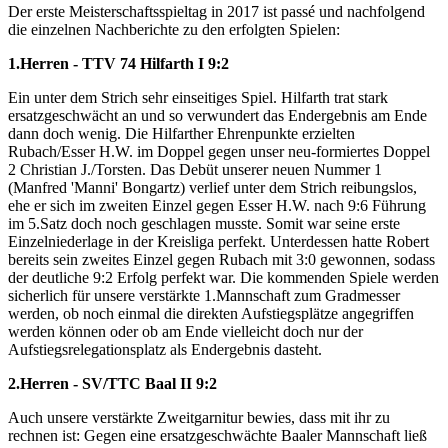
Der erste Meisterschaftsspieltag in 2017 ist passé und nachfolgend
die einzelnen Nachberichte zu den erfolgten Spielen:
1.Herren - TTV 74 Hilfarth I 9:2
Ein unter dem Strich sehr einseitiges Spiel. Hilfarth trat stark
ersatzgeschwächt an und so verwundert das Endergebnis am Ende
dann doch wenig. Die Hilfarther Ehrenpunkte erzielten
Rubach/Esser H.W. im Doppel gegen unser neu-formiertes Doppel
2 Christian J./Torsten. Das Debüt unserer neuen Nummer 1
(Manfred 'Manni' Bongartz) verlief unter dem Strich reibungslos,
ehe er sich im zweiten Einzel gegen Esser H.W. nach 9:6 Führung
im 5.Satz doch noch geschlagen musste. Somit war seine erste
Einzelniederlage in der Kreisliga perfekt. Unterdessen hatte Robert
bereits sein zweites Einzel gegen Rubach mit 3:0 gewonnen, sodass
der deutliche 9:2 Erfolg perfekt war. Die kommenden Spiele werden
sicherlich für unsere verstärkte 1.Mannschaft zum Gradmesser
werden, ob noch einmal die direkten Aufstiegsplätze angegriffen
werden können oder ob am Ende vielleicht doch nur der
Aufstiegsrelegationsplatz als Endergebnis dasteht.
2.Herren - SV/TTC Baal II 9:2
Auch unsere verstärkte Zweitgarnitur bewies, dass mit ihr zu
rechnen ist: Gegen eine ersatzgeschwächte Baaler Mannschaft ließ