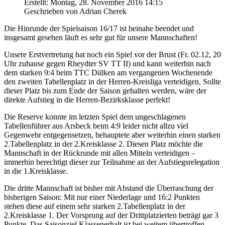
Erstellt: Montag, 28. November 2016 14:15
Geschrieben von
Adrian Cherek
Die Hinrunde der Spielsaison 16/17 ist beinahe beendet und
insgesamt gesehen läuft es sehr gut für unsere Mannschaften!
Unsere Erstvertretung hat noch ein Spiel vor der Brust (Fr. 02.12, 20
Uhr zuhause gegen Rheydter SV TT II) und kann weiterhin nach
dem starken 9:4 beim TTC Dülken am vergangenen Wochenende
den zweiten Tabellenplatz in der Herren-Kreisliga verteidigen. Sollte
dieser Platz bis zum Ende der Saison gehalten werden, wäre der
direkte Aufstieg in die Herren-Bezirksklasse perfekt!
Die Reserve konnte im letzten Spiel dem ungeschlagenen
Tabellenführer aus Arsbeck beim 4:9 leider nicht allzu viel
Gegenwehr entgegensetzen, behauptete aber weiterhin einen starken
2.Tabellenplatz in der 2.Kreisklasse 2. Diesen Platz möchte die
Mannschaft in der Rückrunde mit allen Mitteln verteidigen –
immerhin berechtigt dieser zur Teilnahme an der Aufstiegsrelegation
in die 1.Kreisklasse.
Die dritte Mannschaft ist bisher mit Abstand die Überraschung der
bisherigen Saison: Mit nur einer Niederlage und 16:2 Punkten
stehen diese auf einem sehr starken 2.Tabellenplatz in der
2.Kreisklasse 1. Der Vorsprung auf der Drittplatzierten beträgt gar 3
Punkte. Das Saisonziel Klassenerhalt ist bei weitem übertroffen